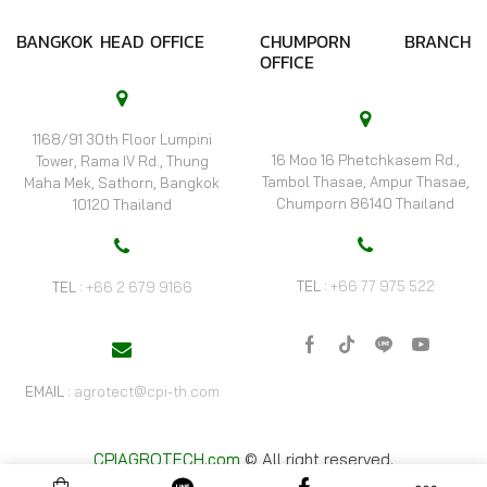
BANGKOK HEAD OFFICE
CHUMPORN BRANCH
OFFICE
1168/91 30th Floor Lumpini
16 Moo 16 Phetchkasem Rd.,
Tower, Rama IV Rd., Thung
Tambol Thasae, Ampur Thasae,
Maha Mek, Sathorn, Bangkok
Chumporn 86140 Thailand
10120 Thailand
TEL :
+66 77 975 522
TEL :
+66 2 679 9166
Facebook
Tik-
Line
Youtube
tok
EMAIL :
agrotect@cpi-th.com
CPIAGROTECH.com
© All right reserved.