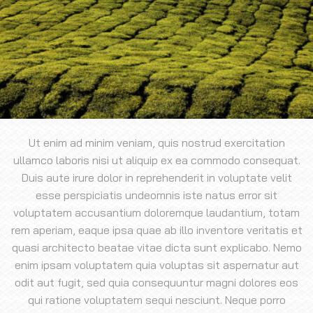
Ut enim ad minim veniam, quis nostrud exercitation
ullamco laboris nisi ut aliquip ex ea commodo consequat.
Duis aute irure dolor in reprehenderit in voluptate velit
esse perspiciatis undeomnis iste natus error sit
voluptatem accusantium doloremque laudantium, totam
rem aperiam, eaque ipsa quae ab illo inventore veritatis et
quasi architecto beatae vitae dicta sunt explicabo. Nemo
enim ipsam voluptatem quia voluptas sit aspernatur aut
odit aut fugit, sed quia consequuntur magni dolores eos
qui ratione voluptatem sequi nesciunt. Neque porro