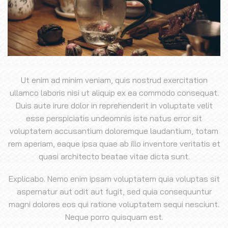
Ut enim ad minim veniam, quis nostrud exercitation
ullamco laboris nisi ut aliquip ex ea commodo consequat.
Duis aute irure dolor in reprehenderit in voluptate velit
esse perspiciatis undeomnis iste natus error sit
voluptatem accusantium doloremque laudantium, totam
rem aperiam, eaque ipsa quae ab illo inventore veritatis et
quasi architecto beatae vitae dicta sunt.
Explicabo. Nemo enim ipsam voluptatem quia voluptas sit
aspernatur aut odit aut fugit, sed quia consequuntur
magni dolores eos qui ratione voluptatem sequi nesciunt.
Neque porro quisquam est.