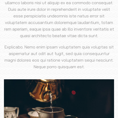
ullamco laboris nisi ut aliquip ex ea commodo consequat.
Duis aute irure dolor in reprehenderit in voluptate velit
esse perspiciatis undeomnis iste natus error sit
voluptatem accusantium doloremque laudantium, totam
rem aperiam, eaque ipsa quae ab illo inventore veritatis et
quasi architecto beatae vitae dicta sunt.
Explicabo. Nemo enim ipsam voluptatem quia voluptas sit
aspernatur aut odit aut fugit, sed quia consequuntur
magni dolores eos qui ratione voluptatem sequi nesciunt.
Neque porro quisquam est.