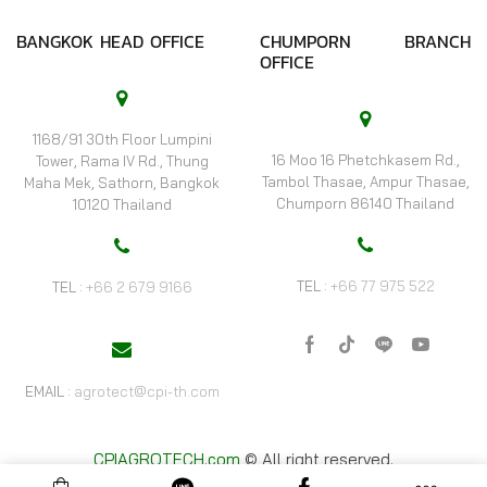
BANGKOK HEAD OFFICE
CHUMPORN BRANCH
OFFICE
1168/91 30th Floor Lumpini
16 Moo 16 Phetchkasem Rd.,
Tower, Rama IV Rd., Thung
Tambol Thasae, Ampur Thasae,
Maha Mek, Sathorn, Bangkok
Chumporn 86140 Thailand
10120 Thailand
TEL :
+66 77 975 522
TEL :
+66 2 679 9166
Facebook
Tik-
Line
Youtube
tok
EMAIL :
agrotect@cpi-th.com
CPIAGROTECH.com
© All right reserved.