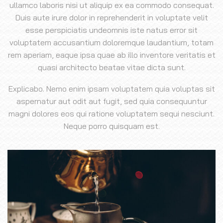
ullamco laboris nisi ut aliquip ex ea commodo consequat.
Duis aute irure dolor in reprehenderit in voluptate velit
esse perspiciatis undeomnis iste natus error sit
voluptatem accusantium doloremque laudantium, totam
rem aperiam, eaque ipsa quae ab illo inventore veritatis et
quasi architecto beatae vitae dicta sunt.
Explicabo. Nemo enim ipsam voluptatem quia voluptas sit
aspernatur aut odit aut fugit, sed quia consequuntur
magni dolores eos qui ratione voluptatem sequi nesciunt.
Neque porro quisquam est.