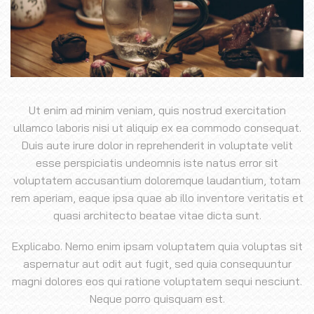
Ut enim ad minim veniam, quis nostrud exercitation
ullamco laboris nisi ut aliquip ex ea commodo consequat.
Duis aute irure dolor in reprehenderit in voluptate velit
esse perspiciatis undeomnis iste natus error sit
voluptatem accusantium doloremque laudantium, totam
rem aperiam, eaque ipsa quae ab illo inventore veritatis et
quasi architecto beatae vitae dicta sunt.
Explicabo. Nemo enim ipsam voluptatem quia voluptas sit
aspernatur aut odit aut fugit, sed quia consequuntur
magni dolores eos qui ratione voluptatem sequi nesciunt.
Neque porro quisquam est.