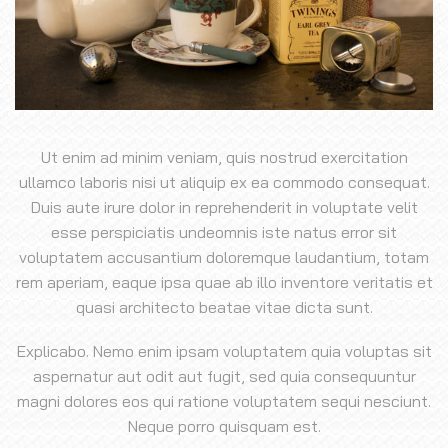
Ut enim ad minim veniam, quis nostrud exercitation
ullamco laboris nisi ut aliquip ex ea commodo consequat.
Duis aute irure dolor in reprehenderit in voluptate velit
esse perspiciatis undeomnis iste natus error sit
voluptatem accusantium doloremque laudantium, totam
rem aperiam, eaque ipsa quae ab illo inventore veritatis et
quasi architecto beatae vitae dicta sunt.
Explicabo. Nemo enim ipsam voluptatem quia voluptas sit
aspernatur aut odit aut fugit, sed quia consequuntur
magni dolores eos qui ratione voluptatem sequi nesciunt.
Neque porro quisquam est.