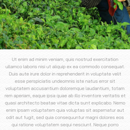
Ut enim ad minim veniam, quis nostrud exercitation
ullamco laboris nisi ut aliquip ex ea commodo consequat.
Duis aute irure dolor in reprehenderit in voluptate velit
esse perspiciatis undeomnis iste natus error sit
voluptatem accusantium doloremque laudantium, totam
rem aperiam, eaque ipsa quae ab illo inventore veritatis et
quasi architecto beatae vitae dicta sunt explicabo. Nemo
enim ipsam voluptatem quia voluptas sit aspernatur aut
odit aut fugit, sed quia consequuntur magni dolores eos
qui ratione voluptatem sequi nesciunt. Neque porro