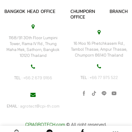
BANGKOK HEAD OFFICE
CHUMPORN BRANCH
OFFICE
1168/91 30th Floor Lumpini
16 Moo 16 Phetchkasem Rd.,
Tower, Rama IV Rd., Thung
Tambol Thasae, Ampur Thasae,
Maha Mek, Sathorn, Bangkok
Chumporn 86140 Thailand
10120 Thailand
TEL :
+66 77 975 522
TEL :
+66 2 679 9166
Facebook
Tik-
Line
Youtube
tok
EMAIL :
agrotect@cpi-th.com
CPIAGROTECH.com
© All right reserved.