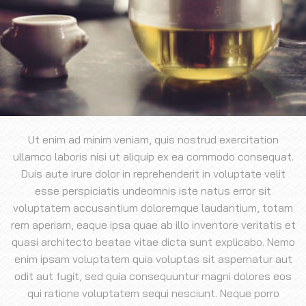
Ut enim ad minim veniam, quis nostrud exercitation
ullamco laboris nisi ut aliquip ex ea commodo consequat.
Duis aute irure dolor in reprehenderit in voluptate velit
esse perspiciatis undeomnis iste natus error sit
voluptatem accusantium doloremque laudantium, totam
rem aperiam, eaque ipsa quae ab illo inventore veritatis et
quasi architecto beatae vitae dicta sunt explicabo. Nemo
enim ipsam voluptatem quia voluptas sit aspernatur aut
odit aut fugit, sed quia consequuntur magni dolores eos
qui ratione voluptatem sequi nesciunt. Neque porro