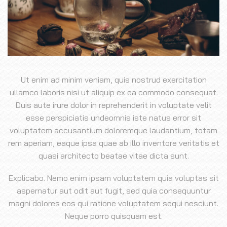
Ut enim ad minim veniam, quis nostrud exercitation
ullamco laboris nisi ut aliquip ex ea commodo consequat.
Duis aute irure dolor in reprehenderit in voluptate velit
esse perspiciatis undeomnis iste natus error sit
voluptatem accusantium doloremque laudantium, totam
rem aperiam, eaque ipsa quae ab illo inventore veritatis et
quasi architecto beatae vitae dicta sunt.
Explicabo. Nemo enim ipsam voluptatem quia voluptas sit
aspernatur aut odit aut fugit, sed quia consequuntur
magni dolores eos qui ratione voluptatem sequi nesciunt.
Neque porro quisquam est.