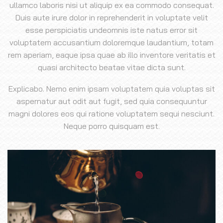
ullamco laboris nisi ut aliquip ex ea commodo consequat.
Duis aute irure dolor in reprehenderit in voluptate velit
esse perspiciatis undeomnis iste natus error sit
voluptatem accusantium doloremque laudantium, totam
rem aperiam, eaque ipsa quae ab illo inventore veritatis et
quasi architecto beatae vitae dicta sunt.
Explicabo. Nemo enim ipsam voluptatem quia voluptas sit
aspernatur aut odit aut fugit, sed quia consequuntur
magni dolores eos qui ratione voluptatem sequi nesciunt.
Neque porro quisquam est.