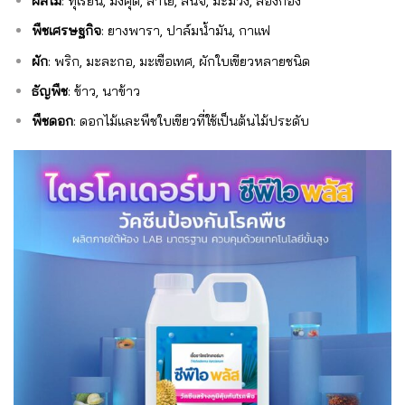
ผลไม้
: ทุเรียน, มังคุด, ลำไย, ลิ้นจี่, มะม่วง, ลองกอง
พืชเศรษฐกิจ
: ยางพารา, ปาล์มน้ำมัน, กาแฟ
ผัก
: พริก, มะละกอ, มะเขือเทศ, ผักใบเขียวหลายชนิด
ธัญพืช
: ข้าว, นาข้าว
พืชดอก
: ดอกไม้และพืชใบเขียวที่ใช้เป็นต้นไม้ประดับ