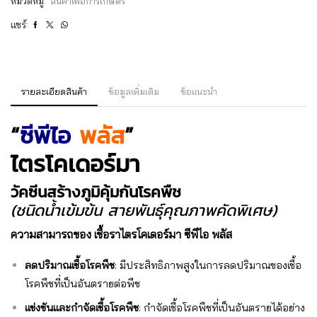
หมวดหมู่:
สินค้าเพื่อการเกษตร
แชร์:
รายละเอียดสินค้า
ข้อมูลเพิ่มเติม
ข้อแนะนำ
“
ซีพีไอ
พลัส
”
ไตรโคเดอร์มา
วัคซีนสร้างภูมิคุ้มกันโรคพืช
(ชนิดน้ำเข้มข้น สายพันธุ์คุณภาพคัดพิเศษ)
ความสามารถของ เชื้อราไตรโคเดอร์มา ซีพีไอ พลัส
ลดปริมาณเชื้อโรคพืช
: มีประสิทธิภาพสูงในการลดปริมาณของเชื้อ
โรคพืชที่เป็นอันตรายต่อพืช
แข่งขันและกำจัดเชื้อโรคพืช
: กำจัดเชื้อโรคพืชที่เป็นอันตรายได้อย่าง