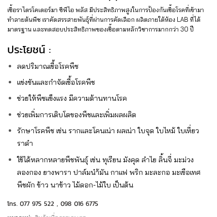
เชื้อราไตรโคเดอร์มา ซีพีไอ พลัส มีประสิทธิภาพสูงในการป้องกันเชื้อโรคที่เข้ามา
ทำลายต้นพืช เราคัดสรรสายพันธ์ุที่ผ่านการคัดเลือก ผลิตภายใต้ห้อง LAB ที่ได้
มาตรฐาน และทดสอบประสิทธิภาพของเชื้อตามหลักวิชาการมากกว่า 30 ปี
ประโยชน์ :
ลดปริมาณเชื้อโรคพืช
แข่งขันและกำจัดเชื้อโรคพืช
ช่วยให้พืชแข็งแรง มีความต้านทานโรค
ช่วยเพิ่มการเติบโตของพืชและเพิ่มผลผลิต
รักษาโรคพืช เช่น รากและโคนเน่า ผลเน่า ใบจุด ใบไหม้ ใบเหี่ยว
ราดำ
ใช้ได้หลากหลายพืชพันธุ์ เช่น ทุเรียน มังคุด ลำไย ลิ้นจี่ มะม่วง
ลองกอง ยางพารา ปาล์มนำ้มัน กาแฟ พริก มะละกอ มะเขือเทศ
พืชผัก ข้าว นาข้าว ไม้ดอก-ไม้ใบ เป็นต้น
โทร. 077 975 522 , 098 016 6775