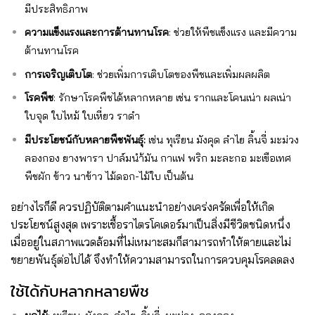
มีประสิทธิภาพ
ความแข็งแรงและการต้านทานโรค
: ช่วยให้พืชแข็งแรง และมีความ
ต้านทานโรค
การเจริญเติบโต
: ช่วยเพิ่มการเติบโตของพืชและเพิ่มผลผลิต
โรคพืช
: รักษาโรคพืชได้หลากหลาย เช่น รากและโคนเน่า ผลเน่า
ใบจุด ใบไหม้ ใบเหี่ยว ราดำ
มีประโยชน์กับหลายพืชพันธุ์:
เช่น ทุเรียน มังคุด ลำไย ลิ้นจี่ มะม่วง
ลองกอง ยางพารา ปาล์มนำ้มัน กาแฟ พริก มะละกอ มะเขือเทศ
พืชผัก ข้าว นาข้าว ไม้ดอก-ไม้ใบ เป็นต้น
อย่างไรก็ดี ควรปฏิบัติตามคำแนะนำอย่างเคร่งครัดเพื่อให้เกิด
ประโยชน์สูงสุด เพราะเชื้อราไตรโคเดอร์มาเป็นสิ่งมีชีวิตชนิดหนึ่ง
เมื่ออยู่ในสภาพแวดล้อมที่ไม่เหมาะสมก็สามารถทำให้ตายและไม่
ขยายพันธุ์ต่อไปได้ จึงทำให้ความสามารถในการควบคุมโรคลดลง
ใช้ได้กับหลากหลายพืช