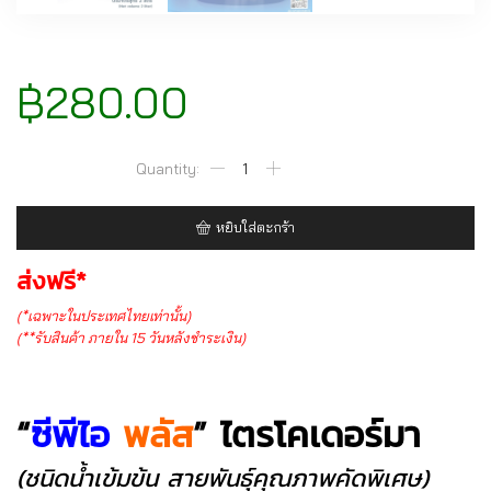
฿
280.00
จำนวน
CPI
PLUS
หยิบใส่ตะกร้า
Trichoderma
(2
ส่งฟรี*
liter
(*เฉพาะในประเทศไทยเท่านั้น)
size)
(**รับสินค้า ภายใน 15 วันหลังชำระเงิน)
ชิ้น
“
ซีพีไอ
พลัส
”
ไตรโคเดอร์มา
(ชนิดน้ำเข้มข้น สายพันธุ์คุณภาพคัดพิเศษ)