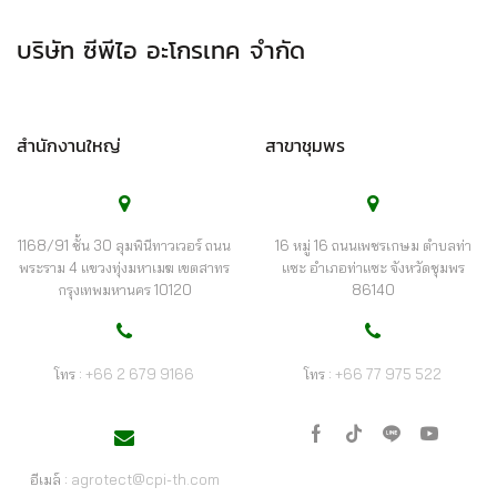
บริษัท ซีพีไอ อะโกรเทค จำกัด
สำนักงานใหญ่
สาขาชุมพร
1168/91 ชั้น 30 ลุมพินีทาวเวอร์ ถนน
16 หมู่ 16 ถนนเพชรเกษม ตำบลท่า
พระราม 4 แขวงทุ่งมหาเมฆ เขตสาทร
แซะ อำเภอท่าแซะ จังหวัดชุมพร
กรุงเทพมหานคร 10120
86140
โทร :
+66 2 679 9166
โทร :
+66 77 975 522
เฟ
Tik-
ไลน์
Youtube
ซบุ๊ก
tok
อีเมล์ :
agrotect@cpi-th.com