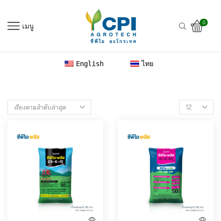
0
เมนู
English
ไทย
Products
per
page